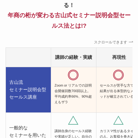
る！
年商の桁が変わる古山式セミナー説明会型セー
ルス法とは!?
スクロールできます
講師の経験・実績
再現性
古山流
Zoom or リアルでの説明
セールスが苦手な方でも
セミナー説明会型
会開催回数700回以上。
結果が出る体型的なメソ
セールス講座
平均成約率66%、90%超
ッドが確立されている
えもザラ
一般的な
講師自身のセールス経験
カリスマ性があるタイプ
セミナーを用いた
や実績が乏しい。自分の
の人、お客様を巻き込ん