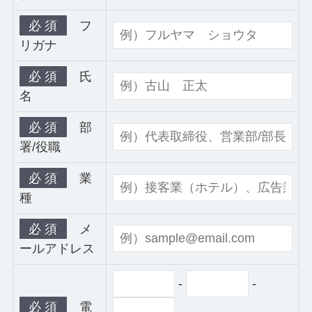
必 須
フ
リガナ
必 須
氏
名
必 須
部
署/役職
必 須
業
種
必 須
メ
ールアドレス
-
-
必 須
電